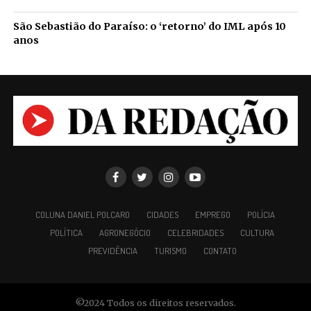
São Sebastião do Paraíso: o ‘retorno’ do IML após 10
anos
COLUNA DANIEL POLCARO
CIDADES
EMPREGO
POLÍCIA
POLÍTICA
AGRONEGÓCIO
CELEBRIDADES
CULTURA
PREVIDÊNCIA
TURISMO
CONTATO
©2024 Todos os direitos reservados.