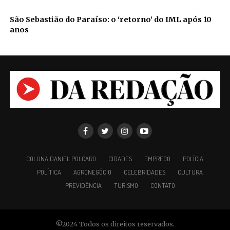
São Sebastião do Paraíso: o ‘retorno’ do IML após 10
anos
COLUNA DANIEL POLCARO
CIDADES
EMPREGO
POLÍCIA
POLÍTICA
AGRONEGÓCIO
CELEBRIDADES
CULTURA
PREVIDÊNCIA
TURISMO
CONTATO
©2024 Todos os direitos reservados.