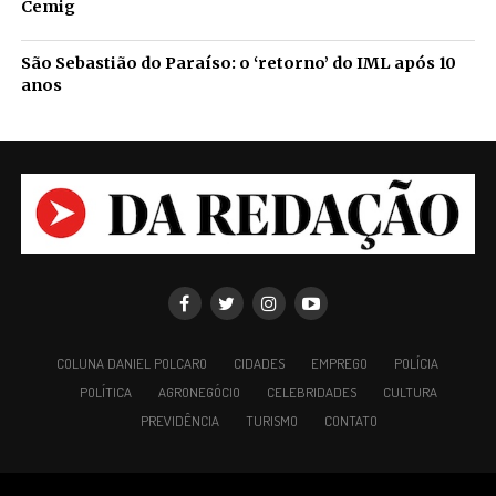
Cemig
São Sebastião do Paraíso: o ‘retorno’ do IML após 10
anos
COLUNA DANIEL POLCARO
CIDADES
EMPREGO
POLÍCIA
POLÍTICA
AGRONEGÓCIO
CELEBRIDADES
CULTURA
PREVIDÊNCIA
TURISMO
CONTATO