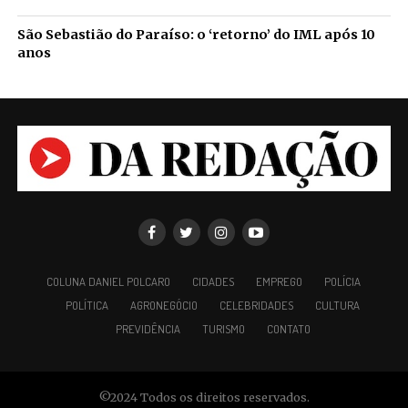
São Sebastião do Paraíso: o ‘retorno’ do IML após 10
anos
COLUNA DANIEL POLCARO
CIDADES
EMPREGO
POLÍCIA
POLÍTICA
AGRONEGÓCIO
CELEBRIDADES
CULTURA
PREVIDÊNCIA
TURISMO
CONTATO
©2024 Todos os direitos reservados.