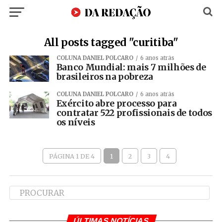
All posts tagged "curitiba"
COLUNA DANIEL POLCARO
6 anos atrás
Banco Mundial: mais 7 milhões de
brasileiros na pobreza
COLUNA DANIEL POLCARO
6 anos atrás
Exército abre processo para
contratar 522 profissionais de todos
os níveis
PÁGINA 1 DE 4
1
2
3
4
ÚLTIMAS NOTÍCIAS