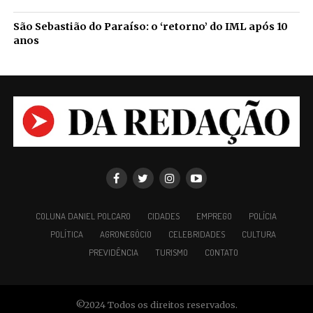
São Sebastião do Paraíso: o ‘retorno’ do IML após 10
anos
COLUNA DANIEL POLCARO
CIDADES
EMPREGO
POLÍCIA
POLÍTICA
AGRONEGÓCIO
CELEBRIDADES
CULTURA
PREVIDÊNCIA
TURISMO
CONTATO
©2024 Todos os direitos reservados.