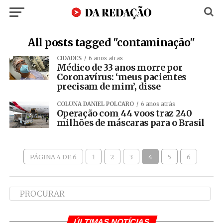
All posts tagged "contaminação"
CIDADES
6 anos atrás
Médico de 33 anos morre por
Coronavírus: ‘meus pacientes
precisam de mim’, disse
COLUNA DANIEL POLCARO
6 anos atrás
Operação com 44 voos traz 240
milhões de máscaras para o Brasil
PÁGINA 4 DE 6
1
2
3
4
5
6
ÚLTIMAS NOTÍCIAS