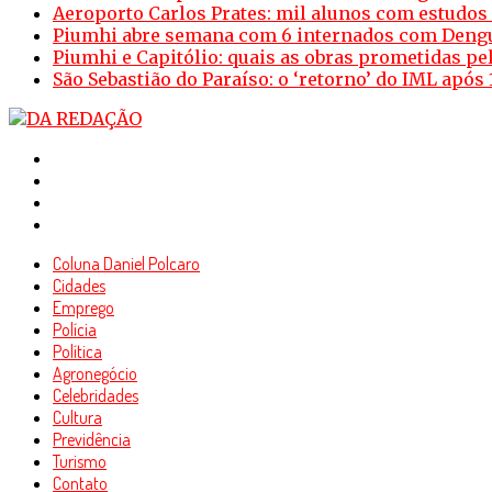
Aeroporto Carlos Prates: mil alunos com estudos
Piumhi abre semana com 6 internados com Deng
Piumhi e Capitólio: quais as obras prometidas p
São Sebastião do Paraíso: o ‘retorno’ do IML após
Coluna Daniel Polcaro
Cidades
Emprego
Polícia
Política
Agronegócio
Celebridades
Cultura
Previdência
Turismo
Contato