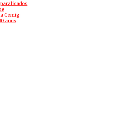
 paralisados
ue
ela Cemig
 10 anos