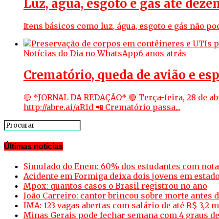
Luz, água, esgoto e gás até deze
Itens básicos como luz, água, esgoto e gás não po
Notícias do Dia no WhatsApp
6 anos atrás
Crematório, queda de avião e es
🔴 *JORNAL DA REDAÇÃO* 🔴 Terça-feira, 28 de abr
http://abre.ai/aR1d 📲 Crematório passa...
Últimas notícias
Simulado do Enem: 60% dos estudantes com nota 
Acidente em Formiga deixa dois jovens em estado
Mpox: quantos casos o Brasil registrou no ano
João Carreiro: cantor brincou sobre morte antes d
IMA: 123 vagas abertas com salário de até R$ 3,2 m
Minas Gerais pode fechar semana com 4 graus d