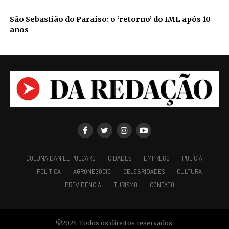
São Sebastião do Paraíso: o ‘retorno’ do IML após 10
anos
COLUNA DANIEL POLCARO
CIDADES
EMPREGO
POLÍCIA
POLÍTICA
AGRONEGÓCIO
CELEBRIDADES
CULTURA
PREVIDÊNCIA
TURISMO
CONTATO
©2024 Todos os direitos reservados.