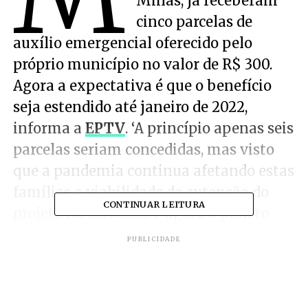
Minas, já receberam
cinco parcelas de
auxílio emergencial oferecido pelo
próprio município no valor de R$ 300.
Agora a expectativa é que o benefício
seja estendido até janeiro de 2022,
informa a
EPTV
. ‘A princípio apenas seis
parcelas seriam concedidas, mas visto
que a pandemia continua afetando estas
famílias a viabilidade de extensão do
CONTINUAR LEITURA
projeto foi estudada e agora o projeto
passa pela aprovação da Câmara de
PUBLICIDADE
Vereadores de Guaxupé’, afirmou a
Prefeitura.