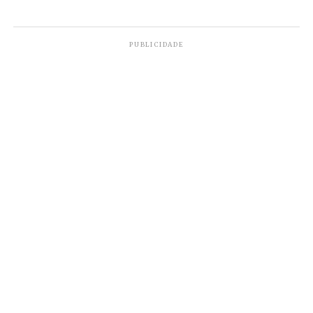
expedição, a exemplo da skatista
Letícia
Bufoni
.
PUBLICIDADE