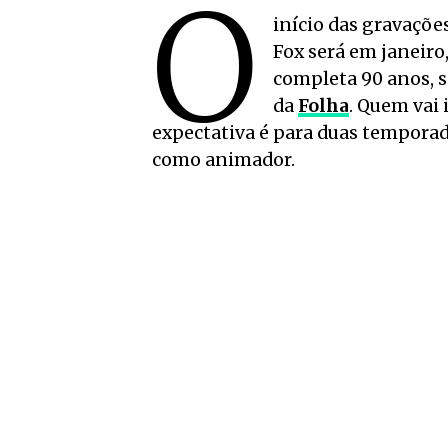
O
início das gravações
Fox será em janeir
completa 90 anos, s
da
Folha
. Quem vai 
expectativa é para duas tempora
como animador.