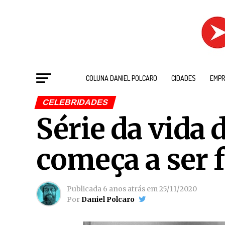
COLUNA DANIEL POLCARO
CIDADES
EMPR
CELEBRIDADES
Série da vida 
começa a ser 
Publicada
6 anos atrás
em
25/11/2020
Por
Daniel Polcaro