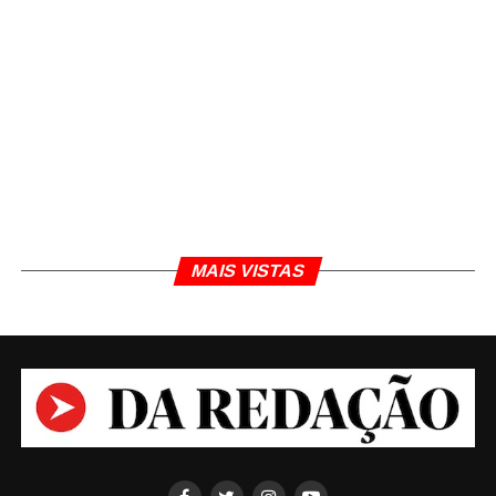
menores de idade, 15, 16, 17 no máximo e
eu cheguei para conversar, eu tentando
saber o que levavam umas meninas
daquele jeito, com conhecimento, a um
lugar como aquele, no meio do nada,
numa escuridão, com mais 80 jovens
que estavam lá e elas disseram uma
coisa que me chamou muito a atenção:
MAIS VISTAS
elas disseram que têm certeza que isso
não vai acontecer na família delas, que
elas sabem que é irresponsabilidade
estarem ali, mas que ainda não havia
acontecido com ninguém, ninguém
ainda havia perdido ninguém da família.
As pessoas estão muito preocupadas