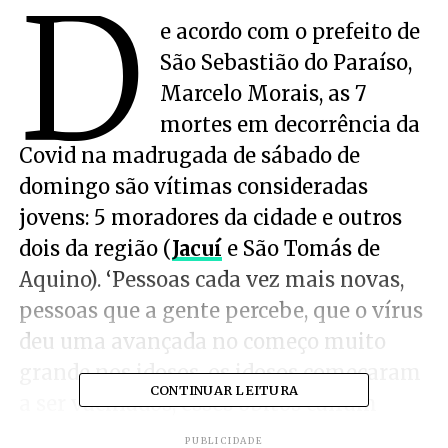
D
e acordo com o prefeito de
São Sebastião do Paraíso,
Marcelo Morais, as 7
mortes em decorrência da
Covid na madrugada de sábado de
domingo são vítimas consideradas
jovens: 5 moradores da cidade e outros
dois da região (
Jacuí
e São Tomás de
Aquino). ‘Pessoas cada vez mais novas,
pessoas que a gente percebe, que o vírus
deu uma avançada no começo muito
grande nos idosos, os idosos começaram
CONTINUAR LEITURA
a ser vacinados, esses óbitos caíram
gigantescamente. De cada 10 pessoas
PUBLICIDADE