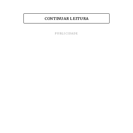
CONTINUAR LEITURA
PUBLICIDADE
Atualmente, pacientes de 17 municípios
são assistidos.
Na segunda posição aparece
Piumhi
,