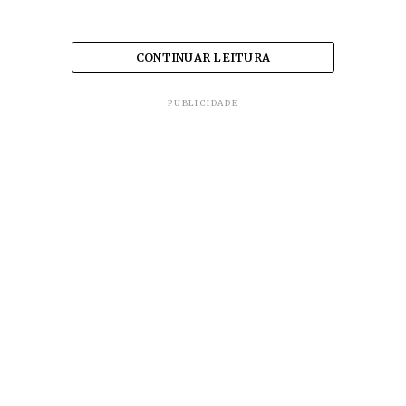
CONTINUAR LEITURA
PUBLICIDADE
As manobras, segundo a autarquia, serão
programadas diariamente.
TÓPICOS RELACIONADOS
CIDADES
DA REDAÇÃO
ITABIRA
JORNALISMO
RACIONAMENTO DE ÁGUA
Daniel Polcaro