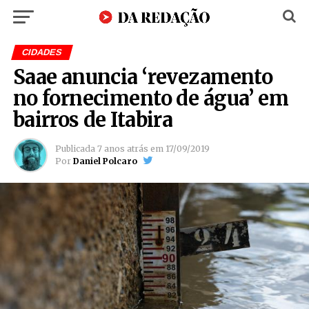
CIDADES
Saae anuncia ‘revezamento
no fornecimento de água’ em
bairros de Itabira
Publicada
7 anos atrás
em
17/09/2019
Por
Daniel Polcaro