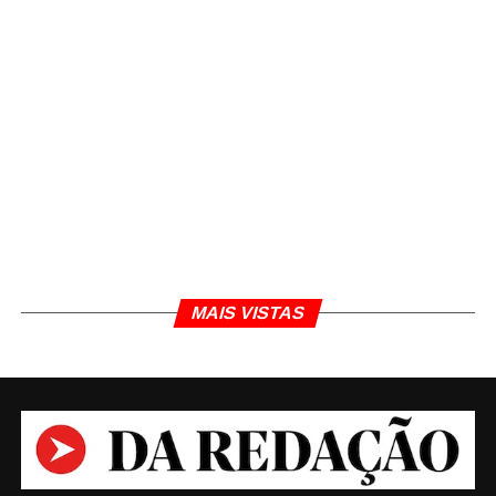
biométrico obrigatório, com prazos se encerrando
em datas diversas: 10 de outubro, 29 de novembro e
17 de dezembro de 2019; e 21 de fevereiro de 2020.
Dos 15.643.471 eleitores mineiros, 6.385.770 já
fizeram o recadastramento, o que representa
40,82% do eleitorado.
Confira todas as informações sobre biometria
no
site do TRE-MG
.
TÓPICOS RELACIONADOS
BIOMETRIA
DA REDAÇÃO
JORNALISMO
MINAS GERAIS
MAIS VISTAS
Daniel Polcaro
Jornalista e editor dos sites Da Redação, Front Pages
News e Cura Plena. Escritor do 'Museu da Notícia' e 'Quer
um conselho?'.