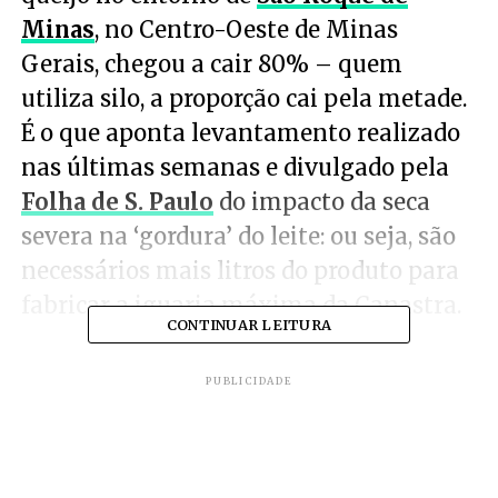
Minas
, no Centro-Oeste de Minas
Gerais, chegou a cair 80% – quem
utiliza silo, a proporção cai pela metade.
É o que aponta levantamento realizado
nas últimas semanas e divulgado pela
Folha de S. Paulo
do impacto da seca
severa na ‘gordura’ do leite: ou seja, são
necessários mais litros do produto para
fabricar a iguaria máxima da Canastra.
CONTINUAR LEITURA
PUBLICIDADE