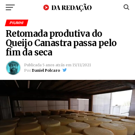
PIUMHI
Retomada produtiva do
Queijo Canastra passa pelo
fim da seca
Publicada
5 anos atrás
em
15/11/2021
Por
Daniel Polcaro