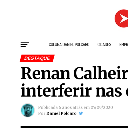
COLUNA DANIEL POLCARO
CIDADES
EMPR
DESTAQUE
Renan Calheir
interferir nas
Publicada
6 anos atrás
em
07/09/2020
Por
Daniel Polcaro