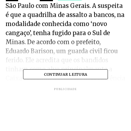
São Paulo com Minas Gerais. A suspeita
é que a quadrilha de assalto a bancos, na
modalidade conhecida como ‘novo
cangaço’, tenha fugido para o Sul de
Minas. De acordo com o prefeito,
Eduardo Barison, um guarda civil ficou
ferido. Ele acredita que os bandidos
tinham como alvo principalmente a
CONTINUAR LEITURA
Caixa Econômica Federal em decorrência
do pagamento do auxílio-emergencial.
PUBLICIDADE