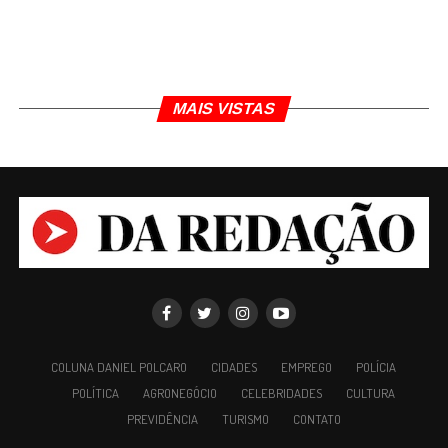
MAIS VISTAS
COLUNA DANIEL POLCARO
CIDADES
EMPREGO
POLÍCIA
POLÍTICA
AGRONEGÓCIO
CELEBRIDADES
CULTURA
TÓPICOS RELACIONADOS
SUL DE MINAS
PREVIDÊNCIA
TURISMO
CONTATO