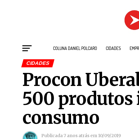
COLUNA DANIEL POLCARO
CIDADES
EMPR
CIDADES
Procon Uberab
500 produtos 
consumo
Publicada
7 anos atrás
em
10/09/2019