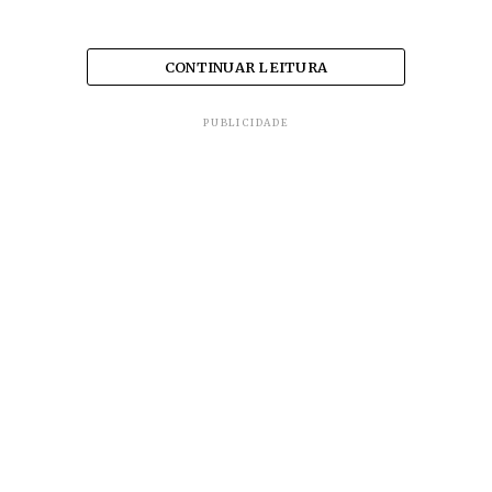
CONTINUAR LEITURA
PUBLICIDADE
As inscrições acontecem de 1º a 15 de outubro no
link
(
http://www.dmedsa.com.br/oportunidades/program
jovem-aprendiz
).
A contratação deve acontecer a partir do primeiro
semestre de 2020, de acordo com o período de
matrícula do curso de Aprendizagem Industrial de