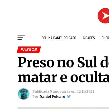
COLUNA DANIEL POLCARO
CIDADES
EMPR
PASSOS
Preso no Sul 
matar e ocult
Publicada
5 anos atrás
em
17/11/2021
Por
Daniel Polcaro