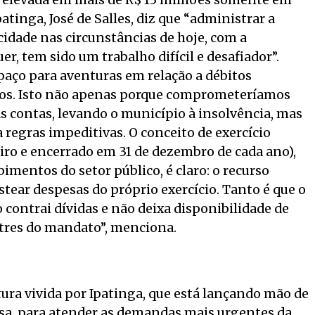
 elevada em mais de R$ 13 milhões somente em
patinga, José de Salles, diz que “administrar a
 cidade nas circunstâncias de hoje, com a
r, tem sido um trabalho difícil e desafiador”.
paço para aventuras em relação a débitos
os. Isto não apenas porque comprometeríamos
s contas, levando o município à insolvência, mas
a regras impeditivas. O conceito de exercício
eiro e encerrado em 31 de dezembro de cada ano),
mentos do setor público, é claro: o recurso
tear despesas do próprio exercício. Tanto é que o
contrai dívidas e não deixa disponibilidade de
stres do mandato”, menciona.
tura vivida por Ipatinga, que está lançando mão de
isa, para atender as demandas mais urgentes da