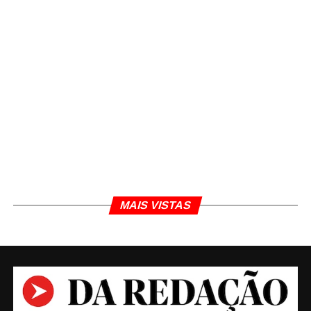
IPATINGA
JORNALISMO
SAÚDE
Daniel Polcaro
Jornalista e editor dos sites Da Redação, Front Pages
News e Cura Plena. Escritor do 'Museu da Notícia' e 'Quer
um conselho?'.
MAIS VISTAS