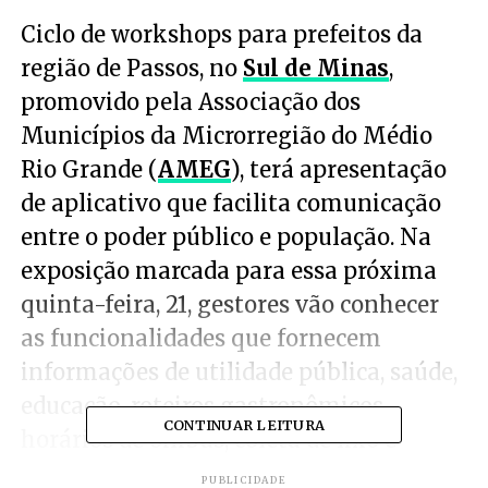
Ciclo de workshops para prefeitos da
região de Passos, no
Sul de Minas
,
promovido pela Associação dos
Municípios da Microrregião do Médio
Rio Grande (
AMEG
), terá apresentação
de aplicativo que facilita comunicação
entre o poder público e população. Na
exposição marcada para essa próxima
quinta-feira, 21, gestores vão conhecer
as funcionalidades que fornecem
informações de utilidade pública, saúde,
educação, roteiros gastronômicos,
CONTINUAR LEITURA
horários de ônibus, coleta de lixo e
turismo.
PUBLICIDADE