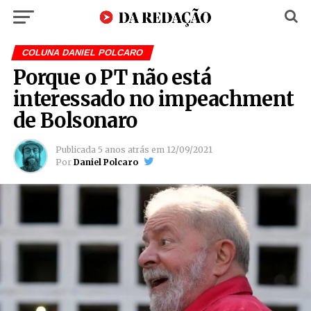
COLUNA DANIEL POLCARO
Porque o PT não está
interessado no impeachment
de Bolsonaro
Publicada
5 anos atrás
em
12/09/2021
Por
Daniel Polcaro