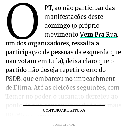
O
PT, ao não participar das
manifestações deste
domingo (o próprio
movimento
Vem Pra Rua
,
um dos organizadores, ressalta a
participação de pessoas da esquerda que
não votam em Lula), deixa claro que o
partido não deseja repetir o erro do
PSDB, que embarcou no impeachment
de Dilma. Até as eleições seguintes, com
Temer no poder, o tucanato derreteu ao
ponto de não conseguir se destacar mais
CONTINUAR LEITURA
no cenário nacional.
PUBLICIDADE