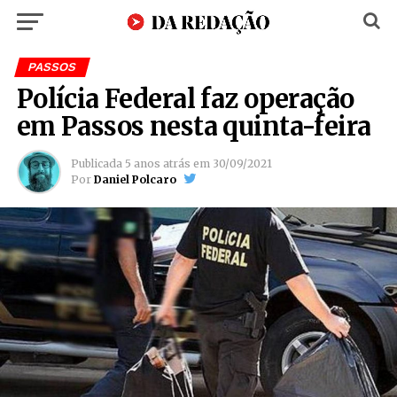
PASSOS
Polícia Federal faz operação
em Passos nesta quinta-feira
Publicada
5 anos atrás
em
30/09/2021
Por
Daniel Polcaro