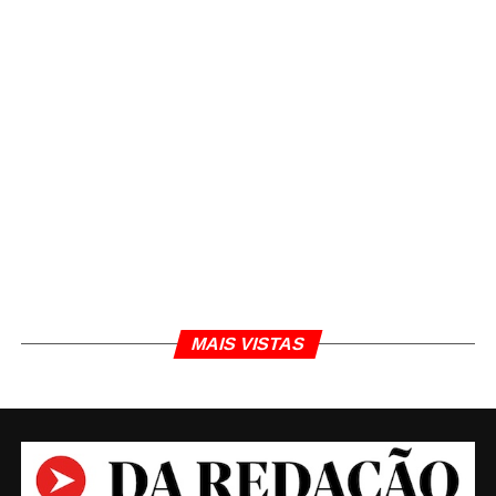
de diversos lotes da cerveja para análise no
Instituto de Criminalística da Polícia Civil do
Distrito Federal (PCDF). O superintende de Polícia
Técnico-Científica da PCMG, Thales Bittencourt,
coordena os trabalhos científicos e determinou
que fossem realizados os testes de carbonatação.
“O exame, realizado em Brasília, foi de suma
importância para demonstramos que as garrafas
examinadas – tanto as cedidas pelas famílias das
vítimas, quanto as entregues pela empresa –
estavam intactas, ou seja, sem sinal de violação”,
detalha.
MAIS VISTAS
Capixaba
Uma das amostras analisadas na capital federal
foi a cerveja Capixaba do lote L02 1348. O resultado
deu positivo para a carbonatação, ou seja, sem
possibilidade de violação; e positivo, também,