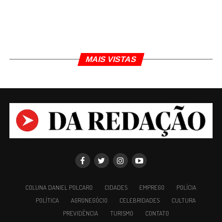
Uma publicação compartilhada por Da Redação (@daredacaourgente)
TÓPICOS RELACIONADOS
PIUMHI
MAIS VISTAS
Daniel Polcaro
Jornalista e editor dos sites Da Redação, Front Pages
News e Cura Plena. Escritor do 'Museu da Notícia' e 'Quer
um conselho?'.
COLUNA DANIEL POLCARO
CIDADES
EMPREGO
POLÍCIA
POLÍTICA
AGRONEGÓCIO
CELEBRIDADES
CULTURA
PREVIDÊNCIA
TURISMO
CONTATO