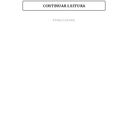
CONTINUAR LEITURA
PUBLICIDADE
No sábado, 26, mutirão no bairro Lagoa
de Trás recolheu carga de três
caminhões de materiais descartáveis e
objetos em desuso.