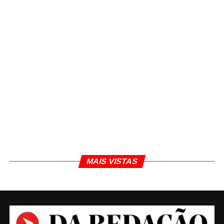
Uma publicação compartilhada por Dengue.Piumhi.MG (@dengue.piumhi.mg)
TÓPICOS RELACIONADOS
DENGUE
PIUMHI
Daniel Polcaro
MAIS VISTAS
Jornalista e editor dos sites Da Redação, Front Pages
News e Cura Plena. Escritor do 'Museu da Notícia' e 'Quer
um conselho?'.