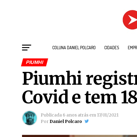
COLUNA DANIEL POLCARO
CIDADES
EMPR
PIUMHI
Piumhi regist
Covid e tem 1
Publicada
6 anos atrás
em
17/01/2021
Por
Daniel Polcaro