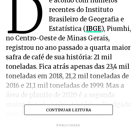
D
e acordo com números
recentes do Instituto
Brasileiro de Geografia e
Estatística (
IBGE
), Piumhi,
no Centro-Oeste de Minas Gerais,
registrou no ano passado a quarta maior
safra de café de sua história: 21 mil
toneladas. Fica atrás apenas das 23,4 mil
toneladas em 2018, 21,2 mil toneladas de
2016 e 21,1 mil toneladas de 1999. Mas a
área de plantio de 2020 é a segunda
maior de toda a série histórica divulgada
CONTINUAR LEITURA
pelo Instituto, iniciada em 1974.
PUBLICIDADE