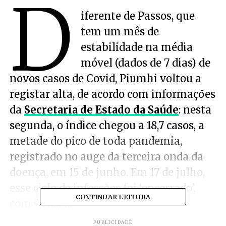
D
iferente de Passos, que
tem um mês de
estabilidade na média
móvel (dados de 7 dias) de
novos casos de Covid, Piumhi voltou a
registar alta, de acordo com informações
da
Secretaria de Estado da Saúde
: nesta
segunda, o índice chegou a 18,7 casos, a
metade do pico de toda pandemia,
registrado no auge da terceira onda da
doença, em 15 de junho. Em 17 de julho,
esse ciclo de infecções foi ‘encerrado’,
CONTINUAR LEITURA
com 9 casos.
PUBLICIDADE