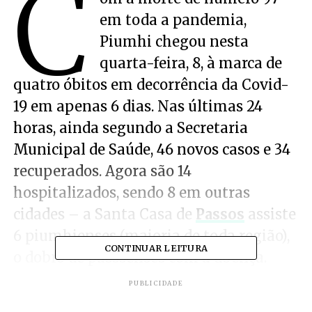
C
em toda a pandemia,
Piumhi chegou nesta
quarta-feira, 8, à marca de
quatro óbitos em decorrência da Covid-
19 em apenas 6 dias. Nas últimas 24
horas, ainda segundo a Secretaria
Municipal de Saúde, 46 novos casos e 34
recuperados. Agora são 14
hospitalizados, sendo 8 em outras
cidades – a Santa Casa de
Passos
assiste
6 piumhienses (maioria de toda região),
CONTINUAR LEITURA
o dobro de passsenses com a doença.
PUBLICIDADE