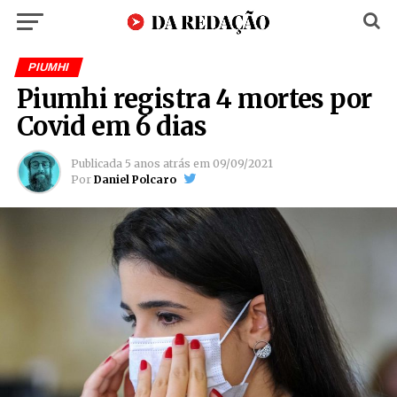
PIUMHI
Piumhi registra 4 mortes por
Covid em 6 dias
Publicada
5 anos atrás
em
09/09/2021
Por
Daniel Polcaro