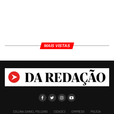
Uma publicação compartilhada por PIUMHI – Da Redação (@piumhidaredacao)
TÓPICOS RELACIONADOS
PIUMHI
MAIS VISTAS
Daniel Polcaro
Jornalista e editor dos sites Da Redação, Front Pages
News e Cura Plena. Escritor do 'Museu da Notícia' e 'Quer
um conselho?'.
COLUNA DANIEL POLCARO
CIDADES
EMPREGO
POLÍCIA