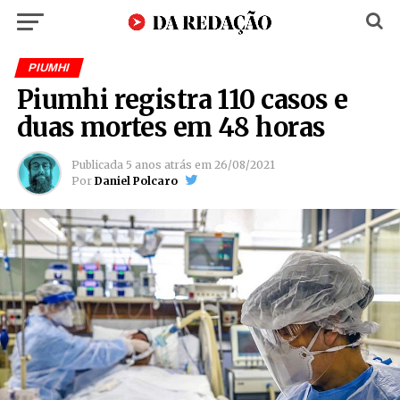
PIUMHI
Piumhi registra 110 casos e
duas mortes em 48 horas
Publicada
5 anos atrás
em
26/08/2021
Por
Daniel Polcaro