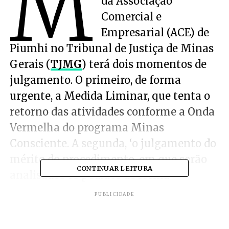
M
da Associação
Comercial e
Empresarial (ACE) de
Piumhi no Tribunal de Justiça de Minas
Gerais (
TJMG
) terá dois momentos de
julgamento. O primeiro, de forma
urgente, a Medida Liminar, que tenta o
retorno das atividades conforme a Onda
Vermelha do programa Minas
Consciente. A segunda, ‘o julgamento do
mérito do procedimento, em que serão
CONTINUAR LEITURA
analisados os pedidos de forma
definitiva’.
PUBLICIDADE