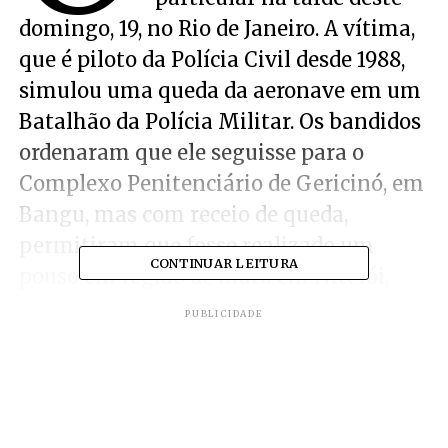
domingo, 19, no Rio de Janeiro. A vítima,
que é piloto da Polícia Civil desde 1988,
simulou uma queda da aeronave em um
Batalhão da Polícia Militar. Os bandidos
ordenaram que ele seguisse para o
Complexo Penitenciário de Gericinó, em
Bangu, mas com receio de queda,
permitiram que fosse realizado um
CONTINUAR LEITURA
pouso em região de mata em Niterói,
onde fugiram a pé, informa
O DIA
.
PUBLICIDADE