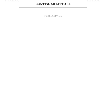
CONTINUAR LEITURA
PUBLICIDADE
O Lago de Furnas opera no limite do seu
volume útil em meio à pior crise hídrica