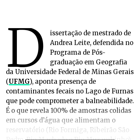
D
issertação de mestrado de
Andrea Leite, defendida no
Programa de Pós-
graduação em Geografia
da Universidade Federal de Minas Gerais
(
UFMG
), aponta presença de
contaminantes fecais no Lago de Furnas
que pode comprometer a balneabilidade.
É o que revela 100% de amostras colidas
em cursos d’água que alimentam o
reservatório (Rio Formiga, Ribeirão São
Pedro, Rio Machado e Rio Muzambinho).