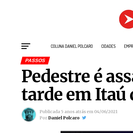
COLUNA DANIEL POLCARO
CIDADES
EMPR
PASSOS
Pedestre é as
tarde em Itaú
Publicada
5 anos atrás
em
04/06/2021
Por
Daniel Polcaro