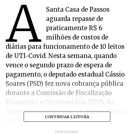
A
Santa Casa de Passos
aguarda repasse de
praticamente R$ 6
milhões de custos de
diárias para funcionamento de 10 leitos
de UTI-Covid. Nesta semana, quando
vence o segundo prazo de espera de
pagamento, o deputado estadual Cássio
Soares (PSD) fez nova cobrança pública
durante a Comissão de Fiscalização
Financeira e Orçamentária (FFO), da
Assembleia Legislativa de Minas Gerais
CONTINUAR LEITURA
(
ALMG
).
PUBLICIDADE