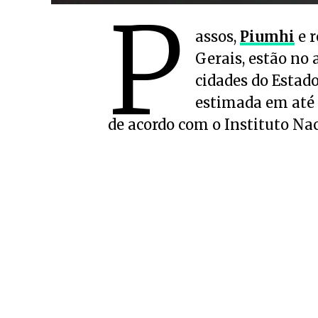
P
assos,
Piumhi
e r
Gerais, estão no 
cidades do Estad
estimada em até
de acordo com o Instituto Na