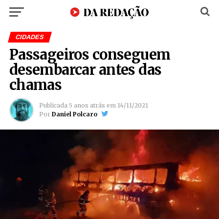
CIDADES
Passageiros conseguem
desembarcar antes das
chamas
Publicada
5 anos atrás
em
14/11/2021
Por
Daniel Polcaro