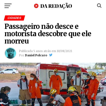
CIDADES
Passageiro não desce e
motorista descobre que ele
morreu
Publicada
5 anos atrás
em
10/08/2021
Por
Daniel Polcaro