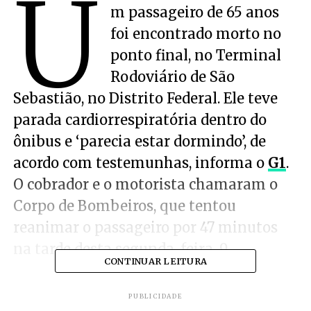
U
m passageiro de 65 anos
foi encontrado morto no
ponto final, no Terminal
Rodoviário de São
Sebastião, no Distrito Federal. Ele teve
parada cardiorrespiratória dentro do
ônibus e ‘parecia estar dormindo’, de
acordo com testemunhas, informa o
G1
.
O cobrador e o motorista chamaram o
Corpo de Bombeiros, que tentou
reanimar o passageiro por 47 minutos
na tarde desta segunda-feira, 9.
CONTINUAR LEITURA
PUBLICIDADE