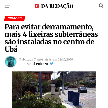
CIDADES
Para evitar derramamento,
mais 4 lixeiras subterrâneas
são instaladas no centro de
Ubá
Publicada
7 anos atrás
em
21/10/2019
Por
Daniel Polcaro