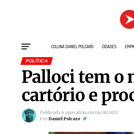
COLUNA DANIEL POLCARO
CIDADES
EMPR
POLÍTICA
Palloci tem o
cartório e pr
Publicada
6 anos atrás
em
04/01/2021
Por
Daniel Polcaro