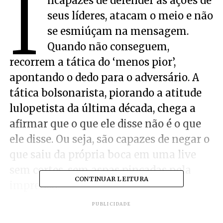
I
ncapazes de defender as ações de
seus líderes, atacam o meio e não
se esmiúçam na mensagem.
Quando não conseguem,
recorrem a tática do ‘menos pior’,
apontando o dedo para o adversário. A
tática bolsonarista, piorando a atitude
lulopetista da última década, chega a
afirmar que o que ele disse não é o que
ele disse. Ou seja, são capazes de negar o
que saiu da própria boca em uma live
sem cortes, sem aspas pinçadas pela
CONTINUAR LEITURA
imprensa.
PUBLICIDADE