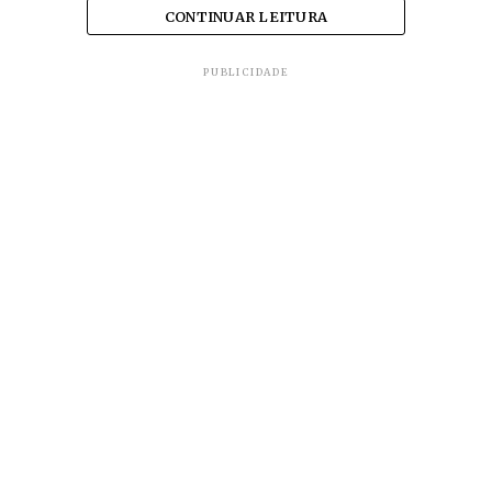
CONTINUAR LEITURA
PUBLICIDADE
Bolsonaro apenas vetou dispositivo que
impedia emissoras (incluindo rádio) de
‘patrocinar ou veicular a própria marca e
de seus canais e dos títulos de seus
programas nos uniformes de