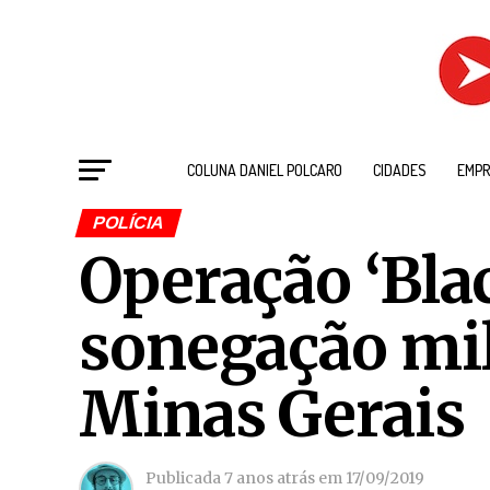
COLUNA DANIEL POLCARO
CIDADES
EMPR
POLÍCIA
Operação ‘Bla
sonegação mil
Minas Gerais
Publicada
7 anos atrás
em
17/09/2019