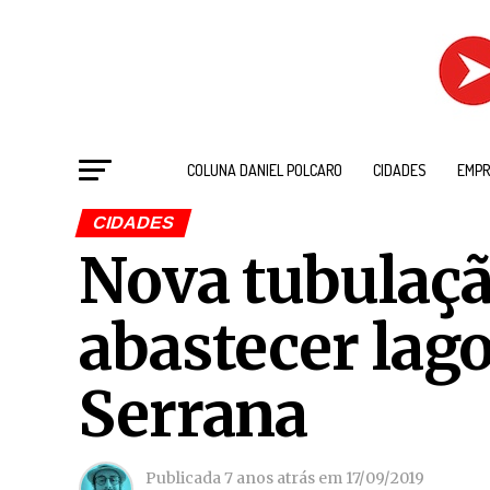
COLUNA DANIEL POLCARO
CIDADES
EMPR
CIDADES
Nova tubulaçã
abastecer lago
Serrana
Publicada
7 anos atrás
em
17/09/2019