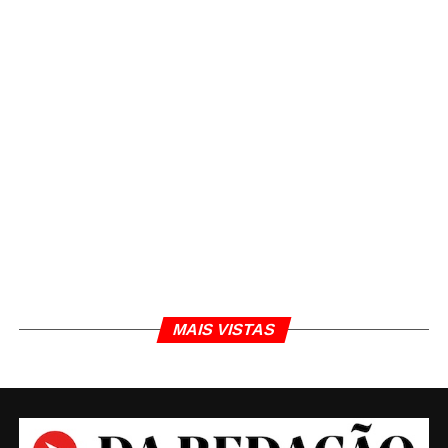
TÓPICOS RELACIONADOS
NEYMAR
TOPO
MAIS VISTAS
Daniel Polcaro
Jornalista e editor dos sites Da Redação, Front Pages
News e Cura Plena. Escritor do 'Museu da Notícia' e 'Quer
um conselho?'.