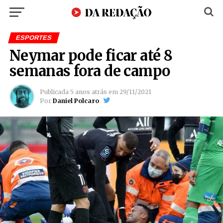
ESPORTES
Neymar pode ficar até 8
semanas fora de campo
Publicada
5 anos atrás
em
29/11/2021
Por
Daniel Polcaro